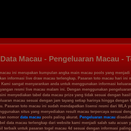
Data Macau - Pengeluaran Macau - T
acau ini merupakan kumpulan angka main macau pools yang menjadi penc
n informasi live draw macau terlengkap. Pasaran toto macau hari in
a. Kami sangat menyarankan anda untuk menggunakan informasi keluara
tayangan resmi live macau malam ini. Dengan menggunakan pengeluara
sini menyediakan tabel data macau prize yang tidak sesuai dengan hasil
 keluaran macau sesuai dengan jam tayang setiap harinya hingga dengan 
u. Pasaran toto macau ini sudah mendapatkan lisensi resmi dari WLA ya
ggunakan situs yang menyediakan result macau terpercaya sesuai dengan
atkan nomor
data macau
pools paling akurat.
Pengeluaran macau
disediak
bel data macau terlengkap dari website kami menjadi salah satu acuan
il terbaik untuk pasaran togel macau 4d sesuai dengan informasi pali